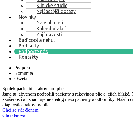
Klinické studie
Nejčastější dotazy
Novinky
Napsali o nás
Kalendář akcí
Zajímavosti
Buď cool a nehul
Podcasty
Podpořte nás
Kontakty
Podpora
Komunita
Osvěta
Spolek pacientů s rakovinou plic
Jsme tu, abychom podpořili pacienty s rakovinou plic a jejich blízké
zkušeností a usnadňujeme dialog mezi pacienty a odborníky. Naším cí
diagnostice rakoviny plic.
Chci se stát členem
Chci darovat