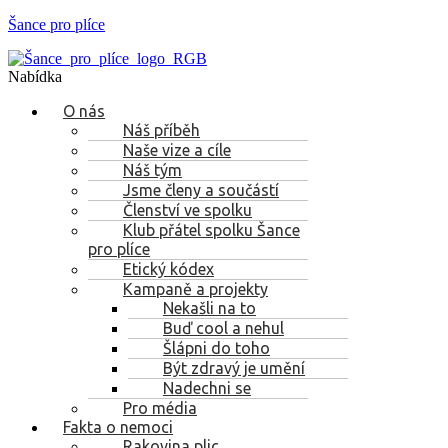
Šance pro plíce
Nabídka
O nás
Náš příběh
Naše vize a cíle
Náš tým
Jsme členy a součástí
Členství ve spolku
Klub přátel spolku Šance
pro plíce
Etický kódex
Kampaně a projekty
Nekašli na to
Buď cool a nehul
Šlápni do toho
Být zdravý je umění
Nadechni se
Pro média
Fakta o nemoci
Rakovina plic