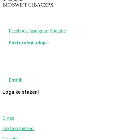
BIC/SWIFT GIBACZPX
SLEDUJTE NÁS
Facebook
Instagram
Youtube
Fakturační údaje :
Šance pro plíce, z.s
Karolinská 708/13, Karlín
186 00 Praha 8
IČO: 19718306
Email:
info@sanceproplice.cz
Loga ke stažení
ODKAZY
O nás
Fakta o nemoci
Novinky