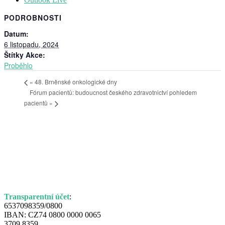
PODROBNOSTI
Datum:
6 listopadu, 2024
Štítky Akce:
Proběhlo
«
48. Brněnské onkologické dny
Fórum pacientů: budoucnost českého zdravotnictví pohledem
pacientů
»
Nezisková organizace
Šance pro plíce z.s.,
pomáhá pacientům s
rakovinou plic a jejich
blízkým zvládnout
náročnou životní etapu.
Transparentní účet
:
6537098359/0800
IBAN: CZ74 0800 0000 0065
3709 8359