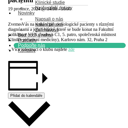
pacientů
Klinické studie
Nejčastější dotazy
19 prosince, 2024 @ 14:00
-
16:00
Novinky
Napsali o nás
Zveme Vás na setkání pro onkologické pacienty s různými
Kalendář akcí
diagnózami a jejich blízké, které se bude konat na Fakultní
Zajímavosti
poliklinice VFN (budova C1, 5. patro, společenská místnost
Buď cool a nehul
Kliniky paliativní medicíny), Karlovo nám. 32, Praha 2
Podcasty
Podpořte nás
– Více informací o klubu najdete
zde
Kontakty
Přidat do kalendáře