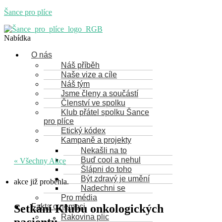
Šance pro plíce
Nabídka
O nás
Náš příběh
Naše vize a cíle
Náš tým
Jsme členy a součástí
Členství ve spolku
Klub přátel spolku Šance
pro plíce
Etický kódex
Kampaně a projekty
Nekašli na to
Buď cool a nehul
« Všechny Akce
Šlápni do toho
Být zdravý je umění
akce již proběhla.
Nadechni se
Pro média
Fakta o nemoci
Setkání Klubu onkologických
Rakovina plic