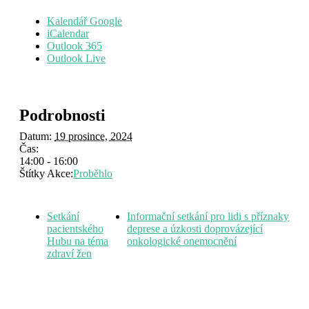
Kalendář Google
iCalendar
Outlook 365
Outlook Live
Podrobnosti
Datum:
19 prosince, 2024
Čas:
14:00 - 16:00
Štítky Akce:
Proběhlo
Setkání
Informační setkání pro lidi s příznaky
pacientského
deprese a úzkosti doprovázející
Hubu na téma
onkologické onemocnění
zdraví žen