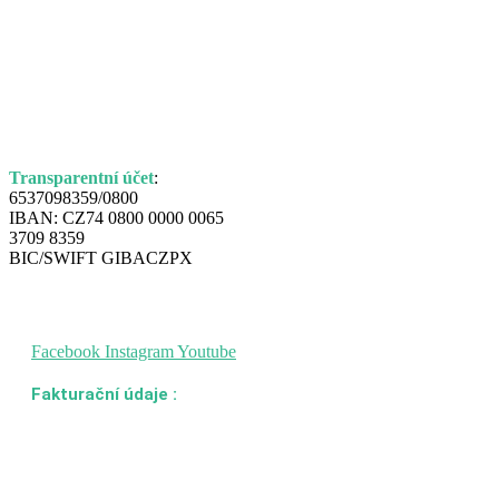
Nezisková organizace
Šance pro plíce z.s.,
pomáhá pacientům s
rakovinou plic a jejich
blízkým zvládnout
náročnou životní etapu.
Transparentní účet
:
6537098359/0800
IBAN: CZ74 0800 0000 0065
3709 8359
BIC/SWIFT GIBACZPX
SLEDUJTE NÁS
Facebook
Instagram
Youtube
Fakturační údaje :
Šance pro plíce, z.s
Karolinská 708/13, Karlín
186 00 Praha 8
IČO: 19718306