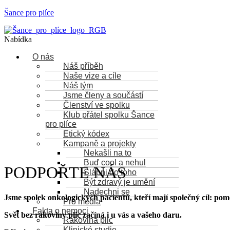
Šance pro plíce
Nabídka
O nás
Náš příběh
Naše vize a cíle
Náš tým
Jsme členy a součástí
Členství ve spolku
Klub přátel spolku Šance
pro plíce
Etický kódex
Kampaně a projekty
Nekašli na to
Buď cool a nehul
PODPOŘTE NÁS
Šlápni do toho
Být zdravý je umění
Nadechni se
Jsme spolek onkologických pacientů, kteří mají společný cíl: pom
Pro média
Fakta o nemoci
Svět bez rakoviny plic začíná i u vás a vašeho daru.
Rakovina plic
Klinické studie