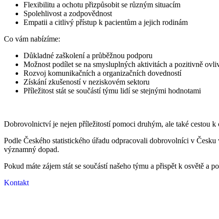
Flexibilitu a ochotu přizpůsobit se různým situacím
Spolehlivost a zodpovědnost
Empatii a citlivý přístup k pacientům a jejich rodinám
Co vám nabízíme:
Důkladné zaškolení a průběžnou podporu
Možnost podílet se na smysluplných aktivitách a pozitivně ovli
Rozvoj komunikačních a organizačních dovedností
Získání zkušeností v neziskovém sektoru
Příležitost stát se součástí týmu lidí se stejnými hodnotami
Dobrovolnictví je nejen příležitostí pomoci druhým, ale také cestou k
Podle Českého statistického úřadu odpracovali dobrovolníci v Česku
významný dopad.
Pokud máte zájem stát se součástí našeho týmu a přispět k osvětě a po
Kontakt
Nezisková organizace Šance
pro plíce z.s., pomáhá