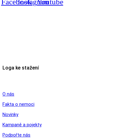
Facebook
Instagram
Youtube
Fakturační údaje :
Šance pro plíce, z.s
Karolinská 708/13, Karlín
186 00 Praha 8
IČO: 19718306
Email:
info@sanceproplice.cz
Loga ke stažení
ODKAZY
O nás
Fakta o nemoci
Novinky
Kampaně a pojekty
Podpořte nás