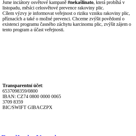
Jsme inciátory osvětové kampaně
#nekašlinato
, která probíhá v
listopadu, měsíci celosvětové prevence rakoviny plic.
Cílem výzvy je informovat veřejnost o riziku vzniku rakoviny plic,
příznacích a také o možné prevenci. Chceme zvýšit povědomí o
existenci programu časného záchytu karcinomu plic, zvýšit zájem o
tento program a účast veřejnosti.
Nezisková organizace
Šance pro plíce z.s.,
pomáhá pacientům s
rakovinou plic a jejich
blízkým zvládnout
náročnou životní etapu.
Transparentní účet
:
6537098359/0800
IBAN: CZ74 0800 0000 0065
3709 8359
BIC/SWIFT GIBACZPX
SLEDUJTE NÁS