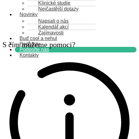
Klinické studie
Nejčastější dotazy
Novinky
Napsali o nás
Kalendář akcí
Zajímavosti
Buď cool a nehul
S čím můžeme pomoci?
Podcasty
Podpořte nás
Kontakty