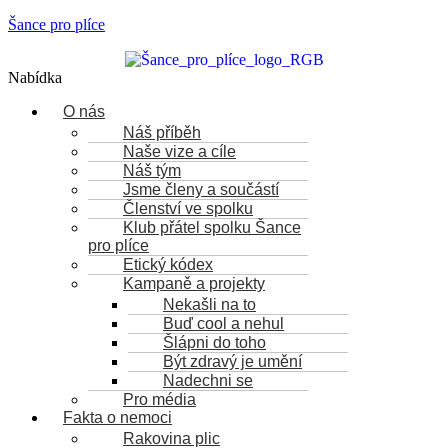
Šance pro plíce
Nabídka
O nás
Náš příběh
Naše vize a cíle
Náš tým
Jsme členy a součástí
Členství ve spolku
Klub přátel spolku Šance
pro plíce
Etický kódex
Kampaně a projekty
Nekašli na to
Buď cool a nehul
Šlápni do toho
Být zdravý je umění
Nadechni se
Pro média
Fakta o nemoci
Rakovina plic