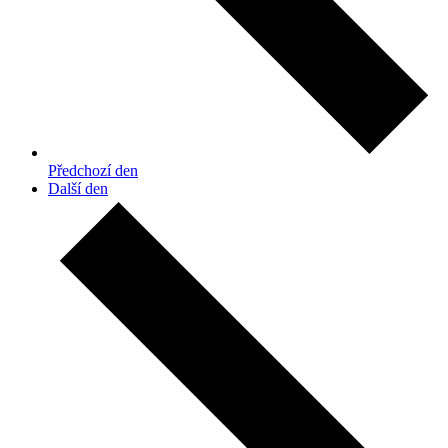
Předchozí den
Další den