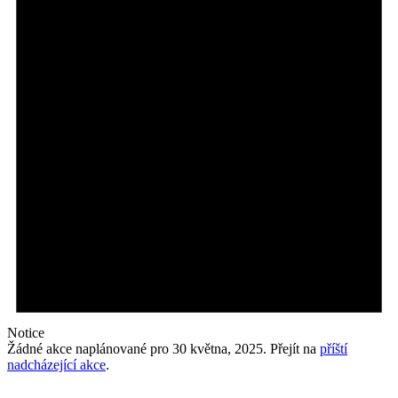
května,
2025
Notice
Žádné akce naplánované pro 30 května, 2025. Přejít na
příští
nadcházející akce
.