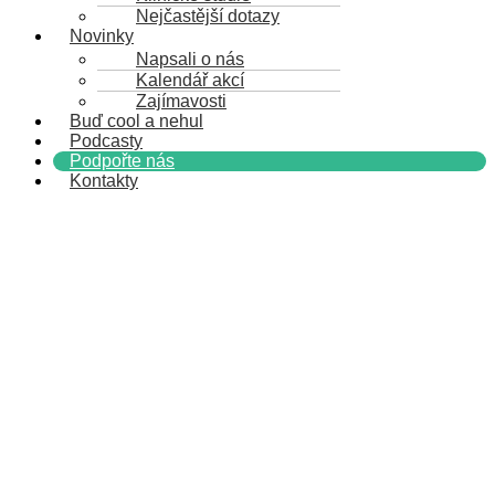
Nejčastější dotazy
Novinky
Napsali o nás
Kalendář akcí
Zajímavosti
Buď cool a nehul
Podcasty
Podpořte nás
Kontakty