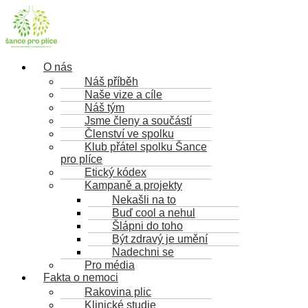
Nabídka
O nás
Náš příběh
Naše vize a cíle
Náš tým
Jsme členy a součástí
Členství ve spolku
Klub přátel spolku Šance
pro plíce
Etický kódex
Kampaně a projekty
Nekašli na to
Buď cool a nehul
Šlápni do toho
Být zdravý je umění
Nadechni se
Pro média
Fakta o nemoci
Rakovina plic
Klinické studie