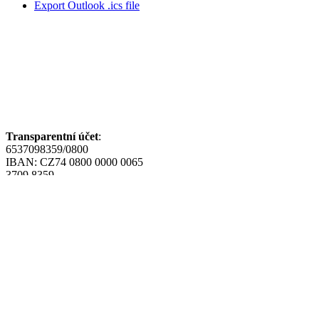
Export Outlook .ics file
Nezisková organizace
Šance pro plíce z.s.,
pomáhá pacientům s
rakovinou plic a jejich
blízkým zvládnout
náročnou životní etapu.
Transparentní účet
:
6537098359/0800
IBAN: CZ74 0800 0000 0065
3709 8359
BIC/SWIFT GIBACZPX
SLEDUJTE NÁS
Facebook
Instagram
Youtube
Fakturační údaje :
Šance pro plíce, z.s