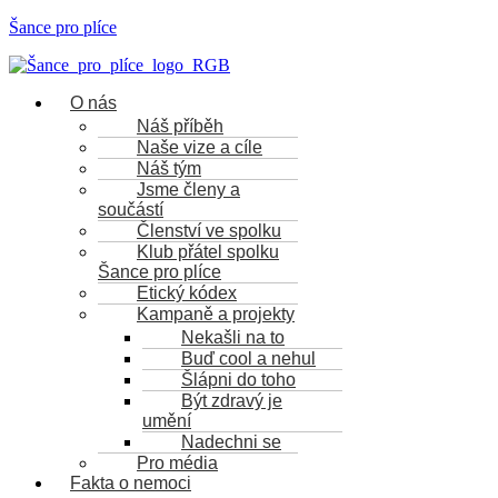
Šance pro plíce
Nabídka
O nás
Náš příběh
Naše vize a cíle
Náš tým
Jsme členy a
součástí
Členství ve spolku
Klub přátel spolku
Šance pro plíce
Etický kódex
Kampaně a projekty
Nekašli na to
Buď cool a nehul
Šlápni do toho
Být zdravý je
umění
Nadechni se
Pro média
Fakta o nemoci