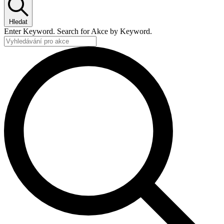
28
května,
Hledat
2025
Enter Keyword. Search for Akce by Keyword.