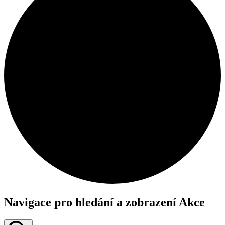
Akce
Navigace pro hledání a zobrazení Akce
for