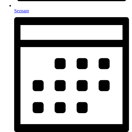
Seznam