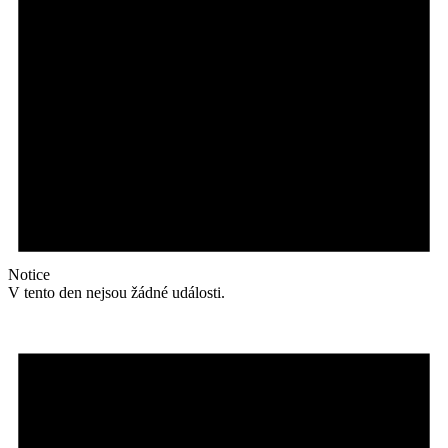
Notice
V tento den nejsou žádné události.