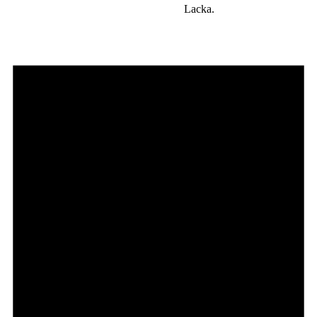
Lacka.