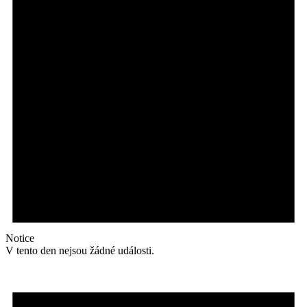
Notice
V tento den nejsou žádné události.