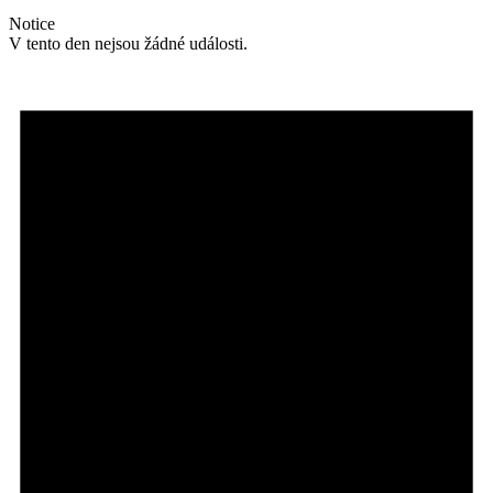
Notice
V tento den nejsou žádné události.