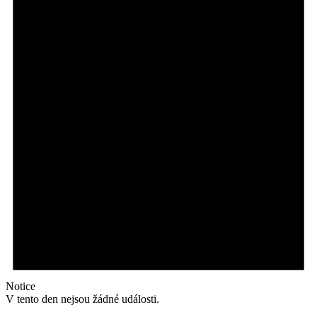
Notice
V tento den nejsou žádné události.