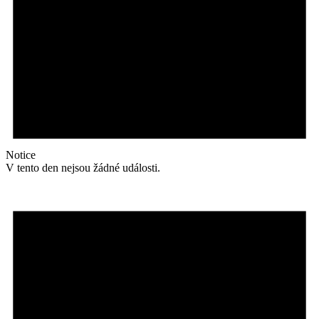
Notice
V tento den nejsou žádné události.