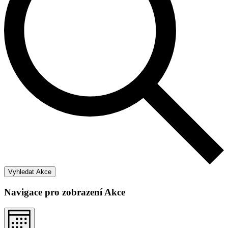
Vyhledat Akce
Navigace pro zobrazení Akce